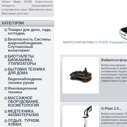
Шланг Magic HOSE
Самогонные
аппараты
Ультразвуковой
отпугиватель грыз
Ювелирные весы
Массажер для глаз
КАТЕГОРИИ
Товары для дачи, сада,
коттеджа.
Безопасность.Системы
ВИБРОПЛАТФОРМЫ G-PLATE (Германия) в
видеонаблюдения.
Спутниковый
мониторинг
БИОТУАЛЕТЫ.
БИОКАБИНЫ.
Виброплатформа
УТИЛИЗАТОРЫ
Виброплатформа G
мобильная и компа
БЫТОВАЯ ТЕХНИКА
оптимально подхо
ДЛЯ ДОМА
«сезонных» трени
размеры, она обе
Видеонаблюдение
эффективность все
своими рукам
Инновационная
техника
МАССАЖНОЕ
ОБОРУДОВАНИЕ.
КОСМЕТОЛОГИЯ
G-Plate 2.0...
МЕДТЕХНИКА.
Вибротренажер G-
ФИЗИОТЕРАПИЯ
профессиональной
компактная и рац
ОТДЫХ. ТУРИЗМ.
комплексу тренаже
ХОББИ.