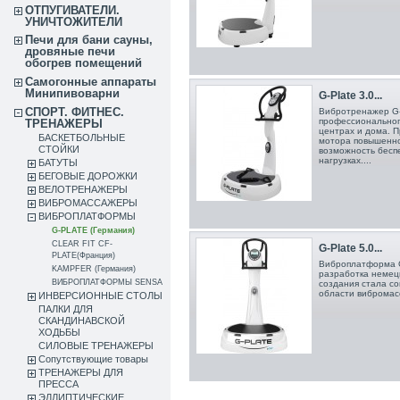
ОТПУГИВАТЕЛИ.
УНИЧТОЖИТЕЛИ
Печи для бани сауны,
дровяные печи
обогрев помещений
Самогонные аппараты
Минипивоварни
G-Plate 3.0...
СПОРТ. ФИТНЕС.
Вибротренажер G-
профессионального
ТРЕНАЖЕРЫ
центрах и дома. 
БАСКЕТБОЛЬНЫЕ
мотора повышенн
СТОЙКИ
возможность бесп
нагрузках....
БАТУТЫ
БЕГОВЫЕ ДОРОЖКИ
ВЕЛОТРЕНАЖЕРЫ
ВИБРОМАССАЖЕРЫ
ВИБРОПЛАТФОРМЫ
G-PLATE (Германия)
CLEAR FIT CF-
G-Plate 5.0...
PLATE(Франция)
Виброплатформа G
KAMPFER (Германия)
разработка немец
ВИБРОПЛАТФОРМЫ SENSA
создания стала со
области вибромас
ИНВЕРСИОННЫЕ СТОЛЫ
ПАЛКИ ДЛЯ
СКАНДИНАВСКОЙ
ХОДЬБЫ
СИЛОВЫЕ ТРЕНАЖЕРЫ
Сопутствующие товары
ТРЕНАЖЕРЫ ДЛЯ
ПРЕССА
ЭЛЛИПТИЧЕСКИЕ