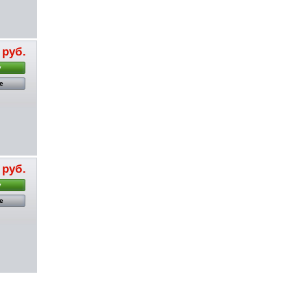
 руб.
у
е
 руб.
у
е