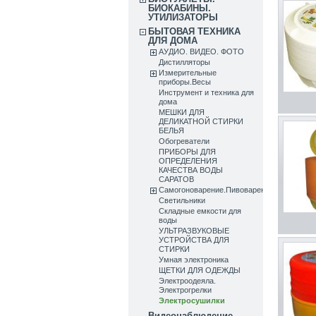
БИОКАБИНЫ.
УТИЛИЗАТОРЫ
БЫТОВАЯ ТЕХНИКА
ДЛЯ ДОМА
АУДИО. ВИДЕО. ФОТО
Дистилляторы
Измерительные
приборы.Весы
Инструмент и техника для
дома
МЕШКИ ДЛЯ
ДЕЛИКАТНОЙ СТИРКИ
БЕЛЬЯ
Обогреватели
ПРИБОРЫ ДЛЯ
ОПРЕДЕЛЕНИЯ
КАЧЕСТВА ВОДЫ
САРАТОВ
Самогоноварение.Пивоварение.Виноделие
Светильники
Складные емкости для
воды
УЛЬТРАЗВУКОВЫЕ
УСТРОЙСТВА ДЛЯ
СТИРКИ
Умная электроника
ЩЕТКИ ДЛЯ ОДЕЖДЫ
Электроодеяла.
Электрогрелки
Электросушилки
Видеонаблюдение