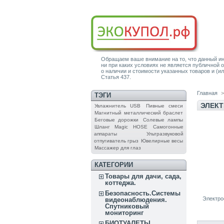
Обращаем ваше внимание на то, что данный ин
ни при каких условиях не является публичной
о наличии и стоимости указанных товаров и (ил
Статья 437.
Главная
>
ТЭГИ
ЭЛЕК
Увлажнитель USB
Пивные смеси
Магнитный металлический браслет
Беговые дорожки
Солевые лампы
Шланг Magic HOSE
Самогонные
аппараты
Ультразвуковой
отпугиватель грыз
Ювелирные весы
Массажер для глаз
КАТЕГОРИИ
Товары для дачи, сада,
коттеджа.
Безопасность.Системы
Электро
видеонаблюдения.
Спутниковый
мониторинг
БИОТУАЛЕТЫ.