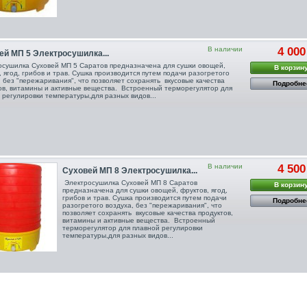
В наличии
4 000
ей МП 5 Электросушилка...
сушилка Суховей МП 5 Саратов предназначена для сушки овощей,
В корзин
, ягод, грибов и трав. Сушка производится путем подачи разогретого
, без "пережаривания", что позволяет сохранять вкусовые качества
Подробне
ов, витамины и активные вещества. Встроенный терморегулятор для
 регулировки температуры,для разных видов...
В наличии
4 500
Суховей МП 8 Электросушилка...
Электросушилка Суховей МП 8 Саратов
В корзин
предназначена для сушки овощей, фруктов, ягод,
грибов и трав. Сушка производится путем подачи
Подробне
разогретого воздуха, без "пережаривания", что
позволяет сохранять вкусовые качества продуктов,
витамины и активные вещества. Встроенный
терморегулятор для плавной регулировки
температуры,для разных видов...