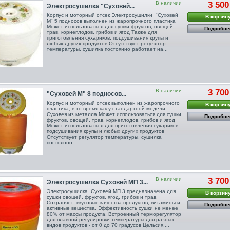
В наличии
3 500
Электросушилка "Суховей...
Корпус и моторный отсек Электросушилки "Суховей
В корзин
М" 5 подносов выполнен из жаропрочного пластика
Может использоваться для сушки фруктов, овощей,
Подробне
трав, корнеплодов, грибов и ягод Также для
приготовления сухариков, подсушивания крупы и
любых других продуктов Отсутствует регулятор
температуры, сушилка постоянно работает на...
В наличии
3 700
"Суховей М" 8 подносов...
Корпус и моторный отсек выполнен из жаропрочного
В корзин
пластика, в то время как у стандартной модели
Суховея из металла Может использоваться для сушки
Подробне
фруктов, овощей, трав, корнеплодов, грибов и ягод
Может использоваться для приготовления сухариков,
подсушивания крупы и любых других продуктов
Отсутствует регулятор температуры, сушилка
постоянно...
В наличии
3 700
Электросушилка Суховей МП 3...
Электросушилка Суховей МП 3 предназначена для
В корзин
сушки овощей, фруктов, ягод, грибов и трав.
Сохраняет вкусовые качества продуктов, витамины и
Подробне
активные вещества. Эффективность сушки не менее
80% от массы продукта. Встроенный терморегулятор
для плавной регулировки температуры,для разных
видов продуктов - от 0 до 70 градусов Цельсия....