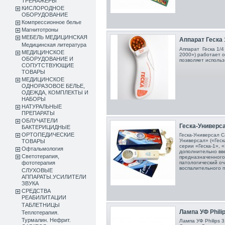
ТРЕНАЖЕРЫ
КИСЛОРОДНОЕ
ОБОРУДОВАНИЕ
Компрессионное белье
Магнитотроны
МЕБЕЛЬ МЕДИЦИНСКАЯ
Аппарат Геска 
Медицинская литература
Аппарат Геска 1/4
МЕДИЦИНСКОЕ
2000») работает о
ОБОРУДОВАНИЕ И
позволяет использ
СОПУТСТВУЮЩИЕ
ТОВАРЫ
МЕДИЦИНСКОЕ
ОДНОРАЗОВОЕ БЕЛЬЕ,
ОДЕЖДА, КОМПЛЕКТЫ И
НАБОРЫ
НАТУРАЛЬНЫЕ
ПРЕПАРАТЫ
ОБЛУЧАТЕЛИ
Геска-Универс
БАКТЕРИЦИДНЫЕ
ОРТОПЕДИЧЕСКИЕ
Геска-Универсал С
Универсал» («Геск
ТОВАРЫ
серии «Геска-1», «
Офтальмология
дополнительно вве
Светотерапия,
предназначенного
фототерапия
патологический оч
воспалительного пр
СЛУХОВЫЕ
АППАРАТЫ.УСИЛИТЕЛИ
ЗВУКА
СРЕДСТВА
РЕАБИЛИТАЦИИ
ТАБЛЕТНИЦЫ
Лампа УФ Philip
Теплотерапия.
Турмалин. Нефрит.
Лампа УФ Philips 