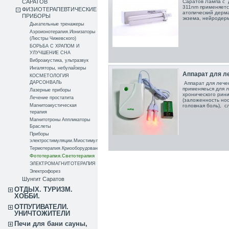
САРАТОВ
Саратов Лампа с 
311nm применяется
ФИЗИОТЕРАПЕВТИЧЕСКИЕ
атопический дерма
ПРИБОРЫ
экзема, нейродерм
Дыхательные тренажеры
Аэроионотерапия.Ионизаторы
(Люстры Чижевского)
БОРЬБА С ХРАПОМ И
УЛУЧШЕНИЕ СНА
Виброакустика, ультразвук
Ингаляторы, небулайзеры
Аппарат для ле
КОСМЕТОЛОГИЯ
ДАРСОНВАЛЬ
Аппарат для лече
применяеься для л
Лазерные приборы
хронического рини
Лечение простатита
(заложенность нос
Магнитоакустическая
головная боль), сл
терапия
Магнитотроны Аппликаторы
Браслеты
Приборы
электростимуляции.Миостимуляторы
Термотерапия.Криооборудование
Фототерапия.Светотерапия
ЭЛЕКТРОМАГНИТОТЕРАПИЯ
Электрофорез
Шунгит Саратов
ОТДЫХ. ТУРИЗМ.
ХОББИ.
ОТПУГИВАТЕЛИ.
УНИЧТОЖИТЕЛИ
Печи для бани сауны,