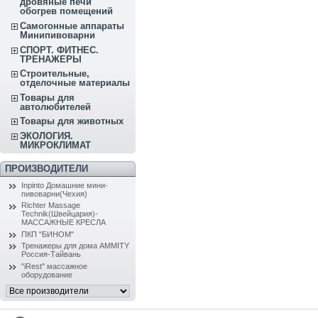
дровяные печи
обогрев помещений
Самогонные аппараты
Минипивоварни
СПОРТ. ФИТНЕС.
ТРЕНАЖЕРЫ
Строительные,
отделочные материалы
Товары для
автолюбителей
Товары для животных
ЭКОЛОГИЯ.
МИКРОКЛИМАТ
ПРОИЗВОДИТЕЛИ
Inpinto Домашние мини-
пивоварни(Чехия)
Richter Massage
Technik(Швейцария)-
МАССАЖНЫЕ КРЕСЛА
ПКП "БИНОМ"
Тренажеры для дома AMMITY
Россия-Тайвань
"iRest" массажное
оборудование