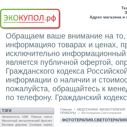
Тел
Э
Адрес магазина и
Обращаем ваше внимание на то, ч
информацияо товарах и ценах, п
исключительно информационный х
является публичной офертой, о
Гражданского кодекса Российско
информации о наличии и стоимост
пожалуйста, обращайтесь к мене
по телефону. Гражданский кодекс
Главная
>
МЕДТЕХНИКА. ФИЗИОТЕРАПИЯ
ТЭГИ
ПРИБОРЫ
>
Фототерапия.Светотерапия
Увлажнитель USB
Пивные смеси
ФОТОТЕРАПИЯ.СВЕТОТЕРАПИЯ
Магнитный металлический браслет
Беговые дорожки
Солевые лампы