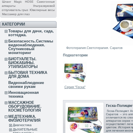
Шланг Magic HOSE
Самогонные
аппараты
Ультразвуковой
отпугиватель грыз
Ювелирные весы
Массажер для глаз
КАТЕГОРИИ
Товары для дачи, сада,
коттеджа.
Безопасность.Системы
видеонаблюдения.
Фототерапия.Светотерапия. Саратов
Спутниковый
мониторинг
Подкатегории
БИОТУАЛЕТЫ.
БИОКАБИНЫ.
УТИЛИЗАТОРЫ
БЫТОВАЯ ТЕХНИКА
ДЛЯ ДОМА
Видеонаблюдение
своими рукам
Серия "Геска"
Инновационная
техника
МАССАЖНОЕ
Геска-Полицвет
ОБОРУДОВАНИЕ.
КОСМЕТОЛОГИЯ
Геска-Полицвет Ап
Саратов – это апп
МЕДТЕХНИКА.
отличается по сп
ФИЗИОТЕРАПИЯ
аппаратов серии «
осуществляет лече
Диагностика
цветом. История п
ДЫХАТЕЛЬНЫЕ
для лечения многи