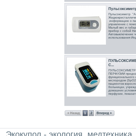
Пульсоксиметр
Пульсоксиметр "
Жидкокристалличе
информацию о па
управление с пом
Малый вес и габар
прибор с собой Н
Автовыключение че
использования Инд
ПУЛЬСОКСИМ
C...
ПУЛЬСОКСИМЕТР
ПЕРФУЗИИ предназ
функционального 
кислородом (SpO2)
пациентов взросло
больницах, учрежд
домашних условиях
перфузии, показате
« Назад
1
2
Вперед »
Экокупол - экология, медтехника