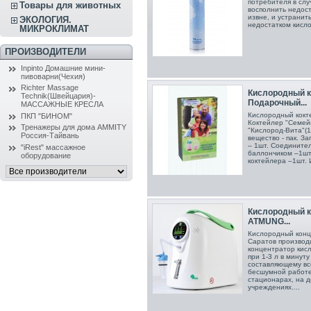
потребителя в слу
Товары для животных
восполнить недос
извне, и устранит
ЭКОЛОГИЯ.
недостатком кисло
МИКРОКЛИМАТ
ПРОИЗВОДИТЕЛИ
Inpinto Домашние мини-
пивоварни(Чехия)
Richter Massage
Кислородный к
Technik(Швейцария)-
Подарочный...
МАССАЖНЫЕ КРЕСЛА
Кислородный кокт
ПКП "БИНОМ"
Коктейлер "Семей
Тренажеры для дома AMMITY
"Кислород-Вита"(1
Россия-Тайвань
вещество - пак. З
– 1шт. Соедините
"iRest" массажное
баллончиком –1шт.
оборудование
коктейлера –1шт. И
Кислородный к
ATMUNG...
Кислородный конц
Саратов производ
концентратор кис
при 1-3 л в минут
составляющему все
бесшумной работе,
стационарах, на 
учреждениях....