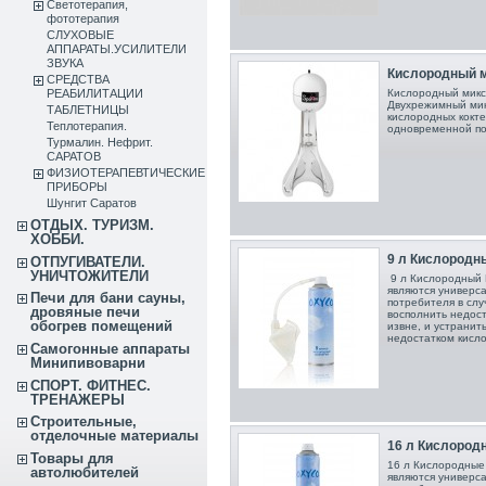
Светотерапия,
фототерапия
СЛУХОВЫЕ
АППАРАТЫ.УСИЛИТЕЛИ
ЗВУКА
Кислородный ми
СРЕДСТВА
РЕАБИЛИТАЦИИ
Кислородный мик
Двухрежимный мик
ТАБЛЕТНИЦЫ
кислородных кокт
Теплотерапия.
одновременной по
Турмалин. Нефрит.
САРАТОВ
ФИЗИОТЕРАПЕВТИЧЕСКИЕ
ПРИБОРЫ
Шунгит Саратов
ОТДЫХ. ТУРИЗМ.
ХОББИ.
9 л Кислородны
ОТПУГИВАТЕЛИ.
УНИЧТОЖИТЕЛИ
9 л Кислородный
являются универс
Печи для бани сауны,
потребителя в слу
дровяные печи
восполнить недос
обогрев помещений
извне, и устранит
недостатком кисло
Самогонные аппараты
Минипивоварни
СПОРТ. ФИТНЕС.
ТРЕНАЖЕРЫ
Строительные,
отделочные материалы
16 л Кислородн
Товары для
16 л Кислородны
автолюбителей
являются универс