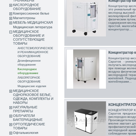
ТРЕНАЖЕРЫ
Концетратор ки
КИСЛОРОДНОЕ
Концетратор кисл
ОБОРУДОВАНИЕ
это уникальный п
кислород высокой
Компрессионное белье
молекулярной фил
Магнитотроны
физическим путем
МЕБЕЛЬ МЕДИЦИНСКАЯ
содержания кисло
простой, малогаб
Медицинская литература
концентратор....
МЕДИЦИНСКОЕ
ОБОРУДОВАНИЕ И
СОПУТСТВУЮЩИЕ
ТОВАРЫ
АНЕСТЕЗИОЛОГИЧЕСКОЕ
Концентратор к
И РЕАНИМАЦИОННОЕ
ОБОРУДОВАНИЕ
Концентратор кис
Дезинфекционное
Саратов - уникал
получать кислород
оборудование
при помощи молек
Кислородное
воздуха физическ
оборудование
кислородной тера
ЛАБОРАТОРНОЕ
коктейлей. Подхо
коктейлерами...
ОБОРУДОВАНИЕ
Медицинские изделия
МЕДИЦИНСКОЕ
ОДНОРАЗОВОЕ БЕЛЬЕ,
ОДЕЖДА, КОМПЛЕКТЫ И
НАБОРЫ
КОНЦЕНТРАТОР
НАТУРАЛЬНЫЕ
КОНЦЕНТРАТОР К
ПРЕПАРАТЫ
Саратов предназн
ОБЛУЧАТЕЛИ
(кислородно-возд
БАКТЕРИЦИДНЫЕ
Производительнос
вполне хватает дл
ОРТОПЕДИЧЕСКИЕ
профилактической
ТОВАРЫ
кислородной аром
Офтальмология
соблюдении правил