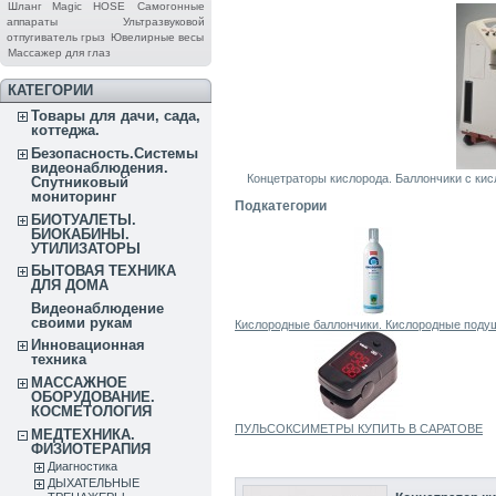
Шланг Magic HOSE
Самогонные
аппараты
Ультразвуковой
отпугиватель грыз
Ювелирные весы
Массажер для глаз
КАТЕГОРИИ
Товары для дачи, сада,
коттеджа.
Безопасность.Системы
видеонаблюдения.
Концетраторы кислорода. Баллончики с ки
Спутниковый
мониторинг
Подкатегории
БИОТУАЛЕТЫ.
БИОКАБИНЫ.
УТИЛИЗАТОРЫ
БЫТОВАЯ ТЕХНИКА
ДЛЯ ДОМА
Видеонаблюдение
своими рукам
Кислородные баллончики. Кислородные поду
Инновационная
техника
МАССАЖНОЕ
ОБОРУДОВАНИЕ.
КОСМЕТОЛОГИЯ
ПУЛЬСОКСИМЕТРЫ КУПИТЬ В САРАТОВЕ
МЕДТЕХНИКА.
ФИЗИОТЕРАПИЯ
Диагностика
ДЫХАТЕЛЬНЫЕ