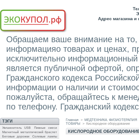
Тел
Э
Адрес магазина и
Обращаем ваше внимание на то, ч
информацияо товарах и ценах, п
исключительно информационный х
является публичной офертой, о
Гражданского кодекса Российско
информации о наличии и стоимост
пожалуйста, обращайтесь к мене
по телефону. Гражданский кодекс
Главная
>
МЕДТЕХНИКА. ФИЗИОТЕРАПИЯ
ТЭГИ
ТОВАРЫ
>
Кислородное оборудование
Увлажнитель USB
Пивные смеси
КИСЛОРОДНОЕ ОБОРУДОВАНИ
Магнитный металлический браслет
Беговые дорожки
Солевые лампы